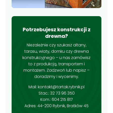
Potrzebujesz konstrukcji z
drewna?
Niezależnie czy szukasz altany,
tarasu, wiaty, domku czy drewna
konstrukcyjnego – u nas zamówisz
to z produkcją, transportem i
montażem. Zadzwoń lub napisz –
doradzimy i wycenimy.
Mail:
kontakt@tartak.rybnik.pl
Stac.:
32 73 96 350
Kom.:
604 215 817
Adres:
44-200 Rybnik, Bratków 45